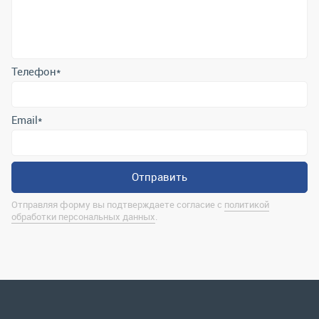
Email
*
Отправить
Отправляя форму вы подтверждаете согласие с
политикой
обработки персональных данных
.
Контактная информация
marina@uralrsmiass.ru
г. Миасс, ул. Хлебозаводская, д. 1/5, оф. 3
Полная контактная информация
Мы в соц.сетях