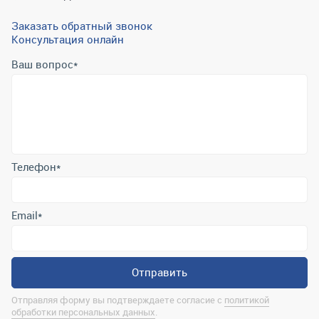
Заказать обратный звонок
Консультация онлайн
Ваш вопрос
*
Телефон
*
Email
*
Отправить
Отправляя форму вы подтверждаете согласие с
политикой
обработки персональных данных
.
Контактная информация
marina@uralrsmiass.ru