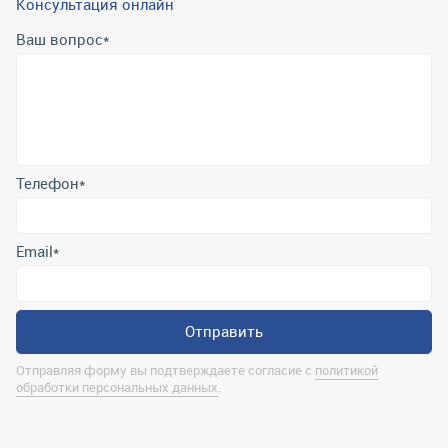
Консультация онлайн
Ваш вопрос
*
Телефон
*
Email
*
Отправить
Отправляя форму вы подтверждаете согласие с
политикой
обработки персональных данных
.
Контактная информация
marina@uralrsmiass.ru
г. Миасс, ул. Хлебозаводская, д. 1/5, оф. 3