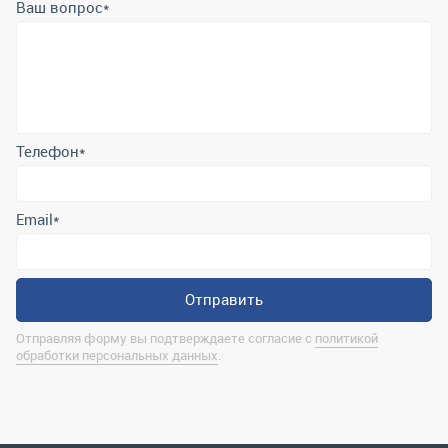
Ваш вопрос
*
Телефон
*
Email
*
Отправить
Отправляя форму вы подтверждаете согласие с
политикой
обработки персональных данных
.
Контактная информация
marina@uralrsmiass.ru
г. Миасс, ул. Хлебозаводская, д. 1/5, оф. 3
Полная контактная информация