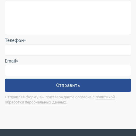
Телефон
*
Email
*
Отправить
Отправляя форму вы подтверждаете согласие с
политикой
обработки персональных данных
.
Контактная информация
marina@uralrsmiass.ru
г. Миасс, ул. Хлебозаводская, д. 1/5, оф. 3
Полная контактная информация