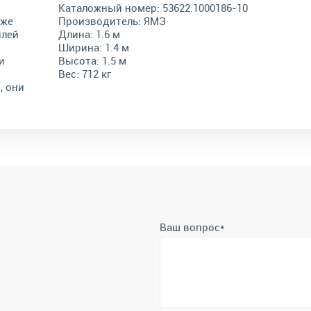
Каталожный номер:
53622.1000186-10
кже
Производитель:
ЯМЗ
илей
Длина:
1.6 м
Ширина:
1.4 м
и
Высота:
1.5 м
Вес:
712 кг
, они
Ваш вопрос
*
Телефон
*
Отправить
Отправляя форму вы подтверждает