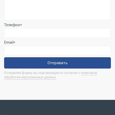
Email
*
Отправить
Отправляя форму вы подтверждаете согласие с
политикой
обработки персональных данных
.
Контактная информация
marina@uralrsmiass.ru
г. Миасс, ул. Хлебозаводская, д. 1/5, оф. 3
Полная контактная информация
Мы в соц.сетях