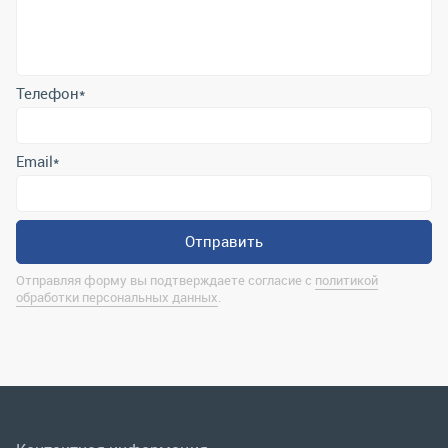
Email
*
Отправить
Отправляя форму вы подтверждаете согласие с
политикой
обработки персональных данных
.
Контактная информация
marina@uralrsmiass.ru
г. Миасс, ул. Хлебозаводская, д. 1/5, оф. 3
Полная контактная информация
Мы в соц.сетях