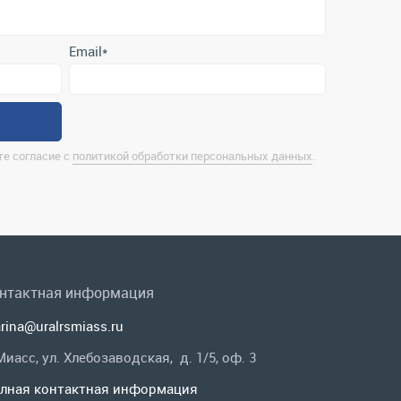
е согласие с
политикой обработки персональных данных
.
нтактная информация
rina@uralrsmiass.ru
 Миасс, ул. Хлебозаводская, д. 1/5, оф. 3
лная контактная информация
 в соц.сетях