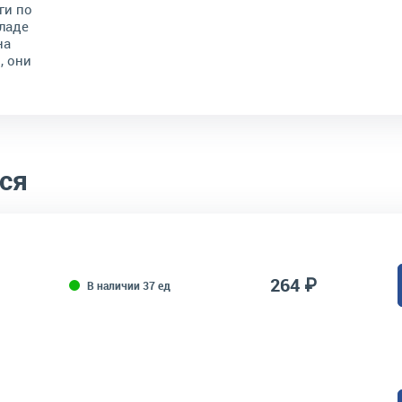
ги по
ладе
на
, они
ся
264 ₽
В наличии 37 ед