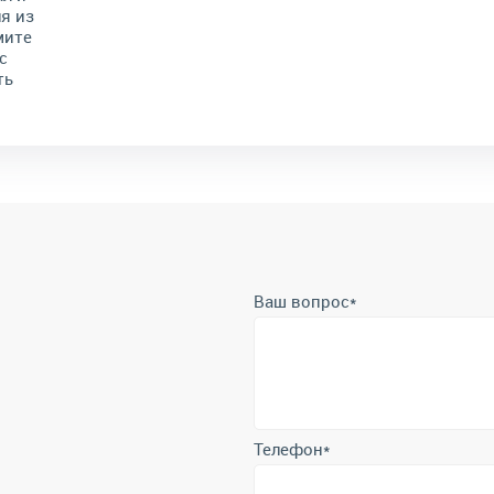
я из
мите
с
ть
Ваш вопрос
*
Телефон
*
Отправить
Отправляя форму вы подтверждает