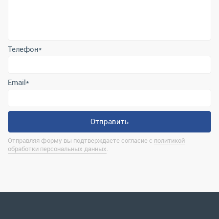
Email
*
Отправить
Отправляя форму вы подтверждаете согласие с
политикой
обработки персональных данных
.
Контактная информация
marina@uralrsmiass.ru
г. Миасс, ул. Хлебозаводская, д. 1/5, оф. 3
Полная контактная информация
Мы в соц.сетях