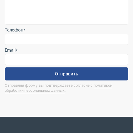
Email
*
Отправить
Отправляя форму вы подтверждаете согласие с
политикой
обработки персональных данных
.
Контактная информация
marina@uralrsmiass.ru
г. Миасс, ул. Хлебозаводская, д. 1/5, оф. 3
Полная контактная информация
Мы в соц.сетях